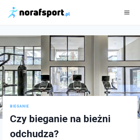
Skip
to
content
BIEGANIE
Czy bieganie na bieżni
odchudza?